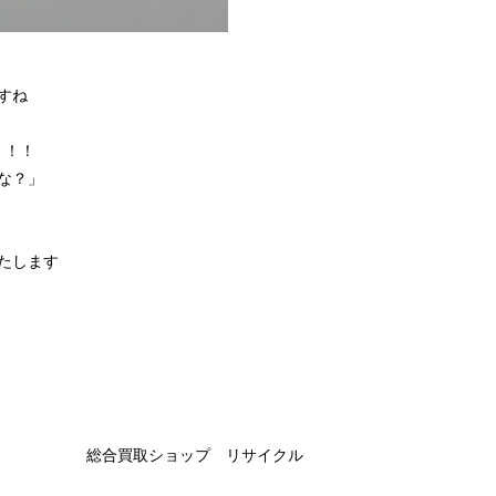
すね
！！！
な？」
たします
 リサイクル