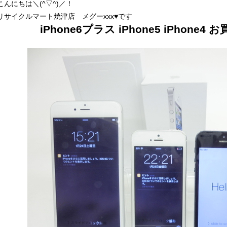
こんにちは＼(^▽^)／！
リサイクルマート焼津店 メグーxxx♥です
iPhone6プラス iPhone5 iPhon